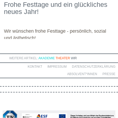
Frohe Festtage und ein glückliches
kommenden Module. Günther wünscht allen weiteren
neues Jahr!
Dozierenden viel Freude bei ihren Modulen sowie eine ebenso
bereichernde Zusammenarbeit mit dieser engagierten Gruppe.
Wir wünschen frohe Festtage - persönlich, sozial
und ästhetisch!
WEITERE ARTIKEL:
AKADEMIE
THEATER
WIR
KONTAKT
IMPRESSUM
DATENSCHUTZERKLÄRUNG
ABSOLVENT*INNEN
PRESSE