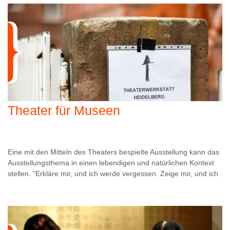
WO?
BADISCHES LANDESMUSEUM KARLSRUHE
RESERVIERUNG?
TERMINE BITTE ANFRAGEN UNTER 0721–9262000
Theater für Museen
Eine mit den Mitteln des Theaters bespielte Ausstellung kann das
Ausstellungsthema in einen lebendigen und natürlichen Kontext
stellen. "Erkläre mir, und ich werde vergessen. Zeige mir, und ich
werde mich erinnern. Beteilige mich, und ich werde verstehen."
Museumstheater verleiht der Geschichte und den Geschichten
Ihrer Ausstellungen Körper und Stimme. Themen werden
lebendig. Stimmungen und Gefühle gegenwärtig. Der Besucher
wird verzaubert, lernt auf unterhaltsame Art und ist mittendrin:
WO?
IHR VERANSTALTUNGSORT