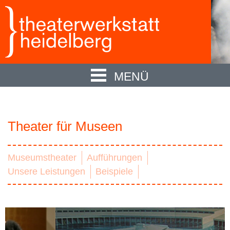
MENÜ
Theater für Museen
Museumstheater
Aufführungen
Unsere Leistungen
Beispiele