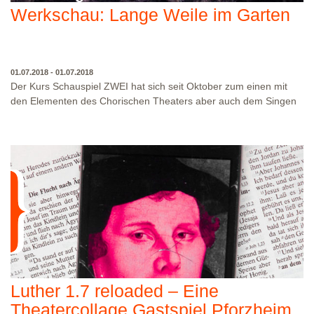
Werkschau: Lange Weile im Garten
01.07.2018 - 01.07.2018
Der Kurs Schauspiel ZWEI hat sich seit Oktober zum einen mit
den Elementen des Chorischen Theaters aber auch dem Singen
und dem Musizieren und Komponieren mit Alltagsgegenständen
beschäftigt. Anhand des Themas Langeweile und Garten ist eine
Werkschau entstanden, in der die Gruppe einen Zwischenstand
ihrer Arbeit präsentiert. Leitung: André Uelner Bitte beachten Sie,
dass wir nur über eingeschränkte Parkmöglichkeiten in der
WO?
KLINGENTEICHSTRASSE 8
Klingenteichstrasse verfügen. Hinweise über Parkmöglichkeiten
WANN?
01.07.2018 - 01.07.2018, 18:00 UHR
finden Sie hier:
Parkmöglichkeiten_TWHD
RESERVIERUNG?
KARTETELEFON 06221-7259552 (RESERVIERUNG AUCH
PER ANRUFBEANTWORTER MÖGLICH)
Luther 1.7 reloaded – Eine
Theatercollage Gastspiel Pforzheim