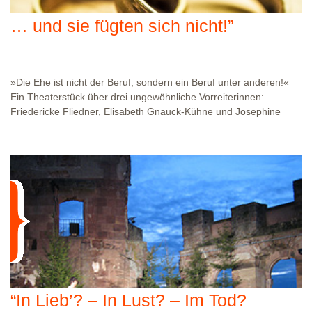
… und sie fügten sich nicht!”
»Die Ehe ist nicht der Beruf, sondern ein Beruf unter anderen!«
Ein Theaterstück über drei ungewöhnliche Vorreiterinnen:
Friedericke Fliedner, Elisabeth Gnauck-Kühne und Josephine
Butler, die die Grenzen der herkömmlichen Geschlechterideologie
im 19. Jahrhundert sprengten. Gefördert von der Ev.
Landeskirche der Pfalz. Zielgruppe: Gemeinden, Kirchen,
Museen, Verbände, Veranstaltungen zu Frauenthemen u.a. .
Dauer: 80 bis 100 Minuten.
WO?
IHR VERANSTALTUNGSORT
WANN?
01.01.1970
“In Lieb’? – In Lust? – Im Tod?