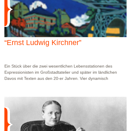
“Ernst Ludwig Kirchner”
Ein Stück über die zwei wesentlichen Lebensstationen des
Expressionisten im Großstadtatelier und später im ländlichen
Davos mit Texten aus den 20-er Jahren. Vier dynamisch
spielende Schauspieler, die über die bildende Kunst und die
Lebens-Art zwischen 1920 und 1940 expressiv (und dem Flair der
Zeit entsprechend) spielend berichten. Dauer: 30 bis 45 Minuten
WO?
IHR VERANSTALTUNGSORT
WANN?
01.01.1970