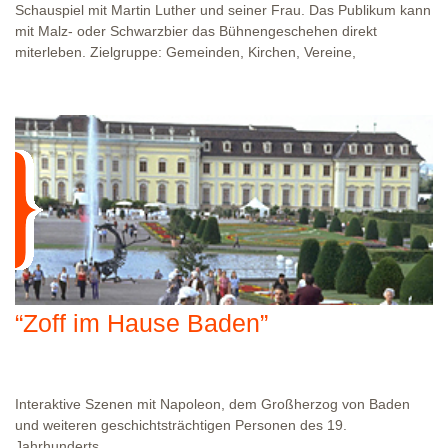
Schauspiel mit Martin Luther und seiner Frau. Das Publikum kann
mit Malz- oder Schwarzbier das Bühnengeschehen direkt
miterleben. Zielgruppe: Gemeinden, Kirchen, Vereine,
Veranstaltungen zu Frauenthemen u.a. . Dauer: 45 bis 90
Minuten
WO?
THEATERWERKSTATT HEIDELBERG: KLINGENTEICHSTR. 8, NÄHE
BUSHALTESTELLE PETERSKIRCHE (ALTSTADT)
“Zoff im Hause Baden”
Interaktive Szenen mit Napoleon, dem Großherzog von Baden
und weiteren geschichtsträchtigen Personen des 19.
Jahrhunderts.