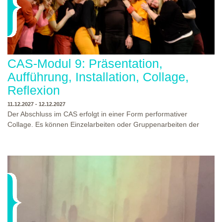
CAS-Modul 9: Präsentation,
Aufführung, Installation, Collage,
Reflexion
11.12.2027 - 12.12.2027
Der Abschluss im CAS erfolgt in einer Form performativer
Collage. Es können Einzelarbeiten oder Gruppenarbeiten der
Studierenden gezeigt werden. Studierende und Zuschauende
sind eingeladen Ergebnisse Prozesse und Formate aus dem
Ausbildungsprogramm zu erleben. Die Studierenden des
Programms gestalten mit Ihrer Form Raum und Zeit von Objekt
oder Präsentation. Wir freuen uns über Begegnungen und
WO?
THEATERWERKSTATT HEIDELBERG
Gespräche an der performativen Collage.
WANN?
11.12.2027 - 12.12.2027, 10:00 - 17:00 UHR