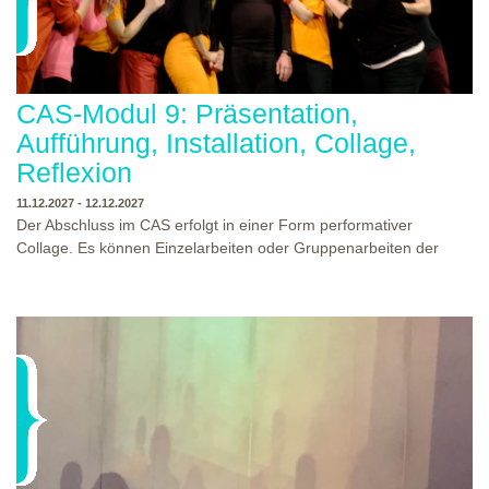
CAS-Modul 9: Präsentation,
Aufführung, Installation, Collage,
Reflexion
11.12.2027 - 12.12.2027
Der Abschluss im CAS erfolgt in einer Form performativer
Collage. Es können Einzelarbeiten oder Gruppenarbeiten der
Studierenden gezeigt werden. Studierende und Zuschauende
sind eingeladen Ergebnisse Prozesse und Formate aus dem
Ausbildungsprogramm zu erleben. Die Studierenden des
Programms gestalten mit Ihrer Form Raum und Zeit von Objekt
oder Präsentation. Wir freuen uns über Begegnungen und
WO?
THEATERWERKSTATT HEIDELBERG
Gespräche an der performativen Collage.
WANN?
11.12.2027 - 12.12.2027, 10:00 - 17:00 UHR