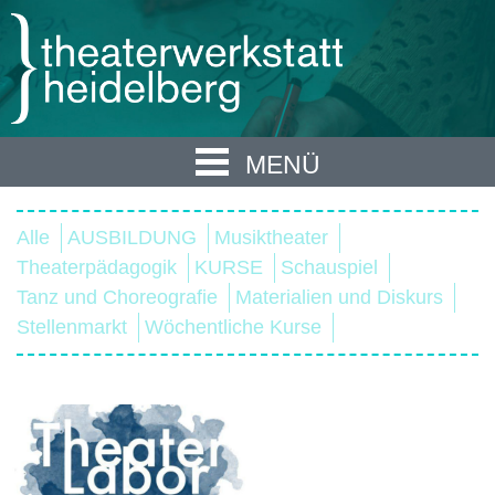
MENÜ
Alle
AUSBILDUNG
Musiktheater
Theaterpädagogik
KURSE
Schauspiel
Tanz und Choreografie
Materialien und Diskurs
Stellenmarkt
Wöchentliche Kurse