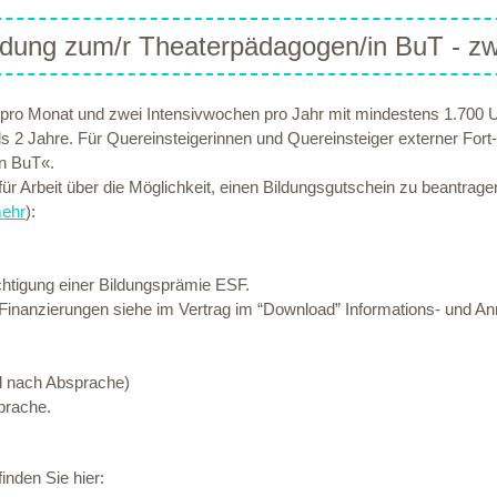
ldung zum/r Theaterpädagogen/in BuT - zwei
 pro Monat und zwei Intensivwochen pro Jahr mit mindestens 1.700 U
ls 2 Jahre. Für Quereinsteigerinnen und Quereinsteiger externer For
n BuT«.
r für Arbeit über die Möglichkeit, einen Bildungsgutschein zu beantra
ehr
):
chtigung einer Bildungsprämie ESF.
ch. Finanzierungen siehe im Vertrag im “Download” Informations- und 
nd nach Absprache)
prache.
inden Sie hier: