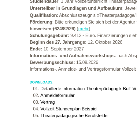
Studiendauer
: 1 Jahr Vollzeitunterricht Theaterpäda
Unterteilbar in Grundlagen und Aufbaukurs
Jeweil
:
Qualifikation
: Abschlusszeugnis »Theaterpädagoge/
Förderung
: Bitte erkundigen Sie sich bei der Agentur
hinweisen:(624/82/26)
(
mehr
).
Schulungsgebühr
: 9.412,- Euro. Finanzierungen si
Beginn des 27. Jahrgangs:
12. Oktober 2026
Ende:
10. September 2027
Informations- und Aufnahmeworkshops:
nach Abs
Bewerbungsschluss:
15.08.2026
Informations-, Anmelde- und Vertragsformular Vollzeit 
DOWNLOADS:
Detaillierte Information Theaterpädagogik BuT Vol
Anmeldeformular
Vertrag
Vollzeit Stundenplan Beispiel
Theaterpädagogische Berufsfelder