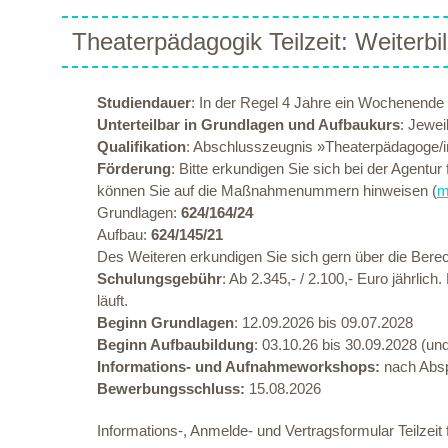
Theaterpädagogik Teilzeit: Weiterbi
Studiendauer
: In der Regel 4 Jahre ein Wochenende
Unterteilbar in Grundlagen und Aufbaukurs
: Jewei
Qualifikation
: Abschlusszeugnis »Theaterpädagoge/i
Förderung
: Bitte erkundigen Sie sich bei der Agentu
können Sie auf die Maßnahmenummern hinweisen (
m
Grundlagen:
624/164/24
Aufbau:
624/145/21
Des Weiteren erkundigen Sie sich gern über die Bere
Schulungsgebühr
: Ab 2.345,- / 2.100,- Euro jährli
läuft.
Beginn Grundlagen
: 12.09.2026 bis 09.07.2028
Beginn Aufbaubildung
: 03.10.26 bis 30.09.2028 (u
Informations- und Aufnahmeworkshops:
nach Abs
Bewerbungsschluss:
15.08.2026
Informations-, Anmelde- und Vertragsformular Teilzeit f