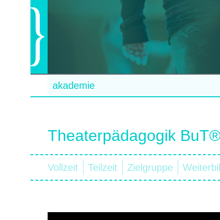
akademie
Theaterpädagogik BuT® V
Vollzeit
Teilzeit
Zielgruppe
Weiterbi