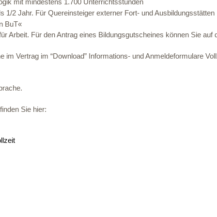
gogik mit mindestens 1.700 Unterrichtsstunden
s 1/2 Jahr. Für Quereinsteiger externer Fort- und Ausbildungsstätte
in BuT«
 für Arbeit. Für den Antrag eines Bildungsgutscheines können Sie auf 
ehe im Vertrag im “Download” Informations- und Anmeldeformulare Voll
prache.
finden Sie hier:
lzeit