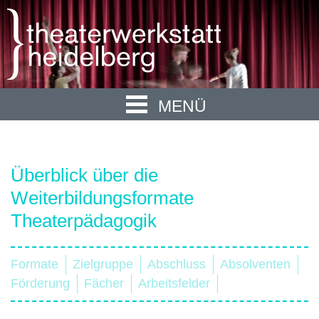
MENÜ
Überblick über die
Weiterbildungsformate
Theaterpädagogik
Formate
Zielgruppe
Abschluss
Absolventen
Förderung
Fächer
Arbeitsfelder