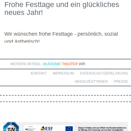
Frohe Festtage und ein glückliches
kommenden Module. Günther wünscht allen weiteren
neues Jahr!
Dozierenden viel Freude bei ihren Modulen sowie eine ebenso
bereichernde Zusammenarbeit mit dieser engagierten Gruppe.
Wir wünschen frohe Festtage - persönlich, sozial
und ästhetisch!
WEITERE ARTIKEL:
AKADEMIE
THEATER
WIR
KONTAKT
IMPRESSUM
DATENSCHUTZERKLÄRUNG
ABSOLVENT*INNEN
PRESSE