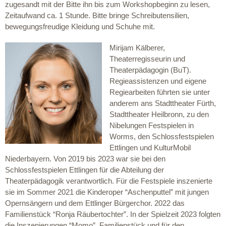
zugesandt mit der Bitte ihn bis zum Workshopbeginn zu lesen,
Zeitaufwand ca. 1 Stunde. Bitte bringe Schreibutensilien,
bewegungsfreudige Kleidung und Schuhe mit.
Mirijam Kälberer,
Theaterregisseurin und
Theaterpädagogin (BuT).
Regieassistenzen und eigene
Regiearbeiten führten sie unter
anderem ans Stadttheater Fürth,
Stadttheater Heilbronn, zu den
Nibelungen Festspielen in
Worms, den Schlossfestspielen
Ettlingen und KulturMobil
Niederbayern. Von 2019 bis 2023 war sie bei den
Schlossfestspielen Ettlingen für die Abteilung der
Theaterpädagogik verantwortlich. Für die Festspiele inszenierte
sie im Sommer 2021 die Kinderoper “Aschenputtel” mit jungen
Opernsängern und dem Ettlinger Bürgerchor. 2022 das
Familienstück “Ronja Räubertochter”. In der Spielzeit 2023 folgten
die Inszenierungen “Momo”, Familienstück und für den