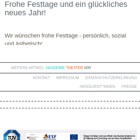
Frohe Festtage und ein glückliches
kommenden Module. Günther wünscht allen weiteren
neues Jahr!
Dozierenden viel Freude bei ihren Modulen sowie eine ebenso
bereichernde Zusammenarbeit mit dieser engagierten Gruppe.
Wir wünschen frohe Festtage - persönlich, sozial
und ästhetisch!
WEITERE ARTIKEL:
AKADEMIE
THEATER
WIR
KONTAKT
IMPRESSUM
DATENSCHUTZERKLÄRUNG
ABSOLVENT*INNEN
PRESSE