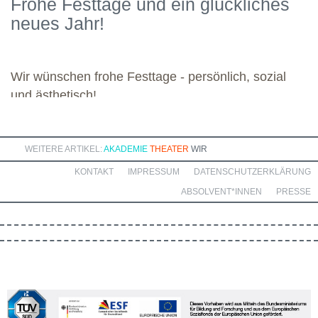
Frohe Festtage und ein glückliches
kommenden Module. Günther wünscht allen weiteren
neues Jahr!
Dozierenden viel Freude bei ihren Modulen sowie eine ebenso
bereichernde Zusammenarbeit mit dieser engagierten Gruppe.
Wir wünschen frohe Festtage - persönlich, sozial
und ästhetisch!
WEITERE ARTIKEL:
AKADEMIE
THEATER
WIR
KONTAKT
IMPRESSUM
DATENSCHUTZERKLÄRUNG
ABSOLVENT*INNEN
PRESSE