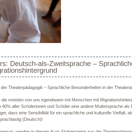
rs: Deutsch-als-Zweitsprache – Sprachlich
rationshintergrund
n der Theaterpädagogik – Sprachliche Besonderheiten in der Theatera
n die meisten von uns irgendwann mit Menschen mit Migrationshinter
n 40% aller Schülerinnen und Schüler eine andere Muttersprache als
, dass eine Sensibilität für ein sprachliche und kulturelle Vielfalt, a
 sprachlastig (Deutsch)!
rson, werden in diesem Kurs Stolpersteine aus der Theaterpädagog