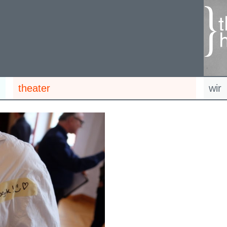
theater
wir