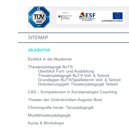
unserer Theaterpädagogischen Aus- und
Weiterbildungen und erhalte eine Einladung zum
Informations- und Aufnahmeworkshop. Bei Fragen,
schreibe uns einfach eine Mail an:
info@theaterwerkstatt-heidelberg.de Wir freuen uns au
dich!
SITEMAP
akademie
Einblick in die Akademie
Theaterpädagogik BuT®
Überblick Fort- und Ausbildung
Theaterpädagogik BuT® Voll- & Teilzeit
Grundlagen BuT®/Spielleiter/in Voll- & Teilzeit
Orientierungsjahr Theaterpädagogik Teilzeit
CAS – Kompetenzen in Kunstanaloges Coaching
Theater der Unterdrückten Augusto Boal
Choreografie heute- Tanzpädagogik
Musiktheaterpädagogik
Kurse & Workshops