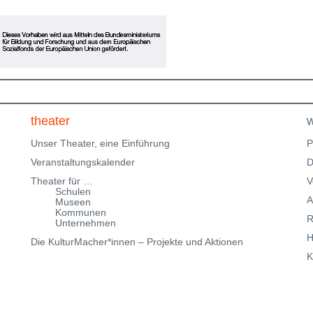
Was gibt dir Halt? Bitte beachte, dass wir nur über
eingeschränkte Parkmöglichkeiten in der
Klingenteichstraße verfügen. Hinweise über
Parkmöglichkeiten findest Du hier:
f
Parkmöglichkeiten_TWHD
Leider ist der Theatersaal im
1. Stock nicht barrierefrei über eine Treppe erreichbar!
Kartenreservierung siehe weiter oben!
theater
w
Unser Theater, eine Einführung
P
Veranstaltungskalender
D
Theater für …
V
Schulen
A
Museen
Kommunen
R
Unternehmen
H
Die KulturMacher*innen – Projekte und Aktionen
K