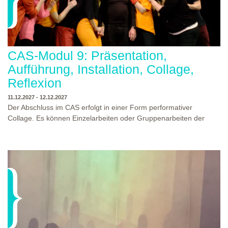
CAS-Modul 9: Präsentation,
Aufführung, Installation, Collage,
Reflexion
11.12.2027 - 12.12.2027
Der Abschluss im CAS erfolgt in einer Form performativer
Collage. Es können Einzelarbeiten oder Gruppenarbeiten der
Studierenden gezeigt werden. Studierende und Zuschauende
sind eingeladen Ergebnisse Prozesse und Formate aus dem
Ausbildungsprogramm zu erleben. Die Studierenden des
Programms gestalten mit Ihrer Form Raum und Zeit von Objekt
oder Präsentation. Wir freuen uns über Begegnungen und
WO?
THEATERWERKSTATT HEIDELBERG
Gespräche an der performativen Collage.
WANN?
11.12.2027 - 12.12.2027, 10:00 - 17:00 UHR