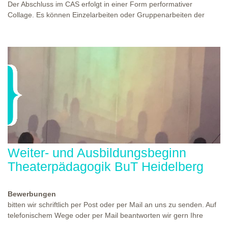
Der Abschluss im CAS erfolgt in einer Form performativer
Collage. Es können Einzelarbeiten oder Gruppenarbeiten der
Studierenden gezeigt werden. Studierende und Zuschauende
sind eingeladen Ergebnisse Prozesse und Formate aus dem
Ausbildungsprogramm zu erleben. Die Studierenden des
Programms gestalten mit Ihrer Form Raum und Zeit von Objekt
oder Präsentation. Wir freuen uns über Begegnungen und
WO?
THEATERWERKSTATT HEIDELBERG
Gespräche an der performativen Collage.
WANN?
11.12.2027 - 12.12.2027, 10:00 - 17:00 UHR
Weiter- und Ausbildungsbeginn
Theaterpädagogik BuT Heidelberg
Bewerbungen
bitten wir schriftlich per Post oder per Mail an uns zu senden. Auf
telefonischem Wege oder per Mail beantworten wir gern Ihre
Fragen. Den Termin für einen der nächsten Kennlern- und