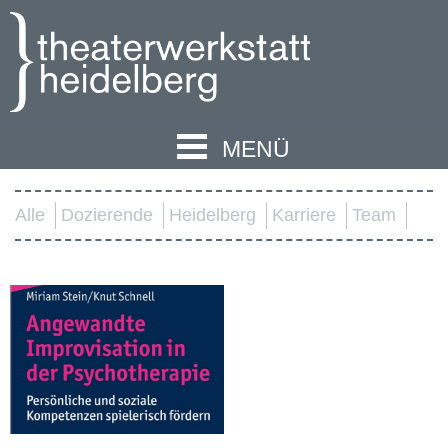
MENÜ
Alle
Dozierende
Heidelberg
Karriere
Team