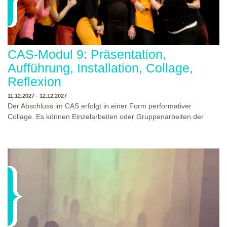
CAS-Modul 9: Präsentation,
Aufführung, Installation, Collage,
Reflexion
11.12.2027 - 12.12.2027
Der Abschluss im CAS erfolgt in einer Form performativer
Collage. Es können Einzelarbeiten oder Gruppenarbeiten der
Studierenden gezeigt werden. Studierende und Zuschauende
sind eingeladen Ergebnisse Prozesse und Formate aus dem
Ausbildungsprogramm zu erleben. Die Studierenden des
Programms gestalten mit Ihrer Form Raum und Zeit von Objekt
oder Präsentation. Wir freuen uns über Begegnungen und
WO?
THEATERWERKSTATT HEIDELBERG
Gespräche an der performativen Collage.
WANN?
11.12.2027 - 12.12.2027, 10:00 - 17:00 UHR