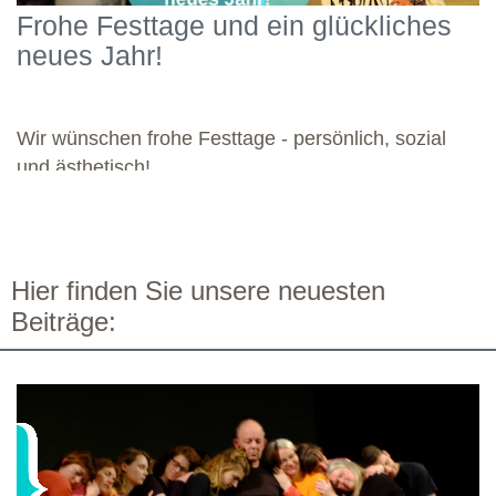
Schwerpunkten und legte damit einen starken Grundstein für die
Frohe Festtage und ein glückliches
kommenden Module. Günther wünscht allen weiteren
neues Jahr!
Dozierenden viel Freude bei ihren Modulen sowie eine ebenso
bereichernde Zusammenarbeit mit dieser engagierten Gruppe.
Wir wünschen frohe Festtage - persönlich, sozial
und ästhetisch!
Hier finden Sie unsere neuesten
Beiträge: