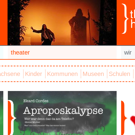
theater
wir
achsene
Kinder
Kommunen
Museen
Schulen