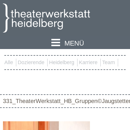
MENÜ
Alle
Dozierende
Heidelberg
Karriere
Team
331_TheaterWerkstatt_HB_Gruppen©Jaugstette