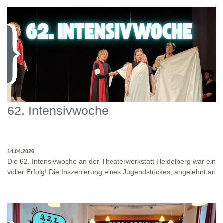
62. Intensivwoche
14.04.2026
Die 62. Intensivwoche an der Theaterwerkstatt Heidelberg war ein
voller Erfolg! Die Inszenierung eines Jugendstückes, angelehnt an
das Jugendstück "DNA" und der antike Klassiker "Antigone" von
Sophokles füllten diese Woche. Es fand eine intensive
Auseinandersetzung mit den Inhalten und Themen dieser Stücke
statt, sowie eine enge Zusammenarbeit in den