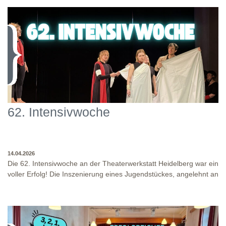
62. Intensivwoche
14.04.2026
Die 62. Intensivwoche an der Theaterwerkstatt Heidelberg war ein
voller Erfolg! Die Inszenierung eines Jugendstückes, angelehnt an
das Jugendstück "DNA" und der antike Klassiker "Antigone" von
Sophokles füllten diese Woche. Es fand eine intensive
Auseinandersetzung mit den Inhalten und Themen dieser Stücke
statt, sowie eine enge Zusammenarbeit in den