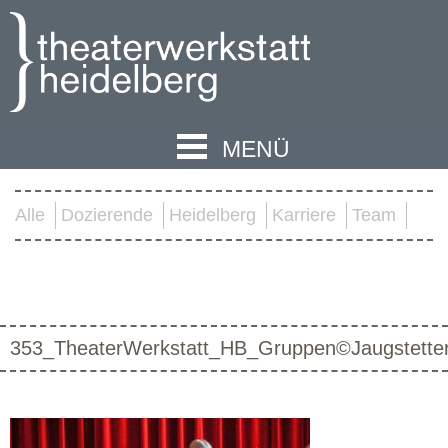
MENÜ
Alle
Dozierende
Heidelberg
Karriere
Team
353_TheaterWerkstatt_HB_Gruppen©Jaugstette