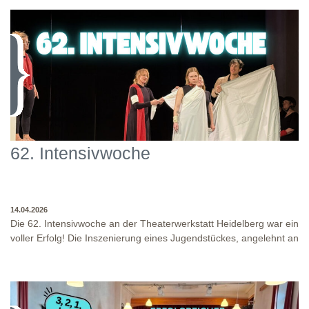
62. Intensivwoche
14.04.2026
Die 62. Intensivwoche an der Theaterwerkstatt Heidelberg war ein
voller Erfolg! Die Inszenierung eines Jugendstückes, angelehnt an
das Jugendstück "DNA" und der antike Klassiker "Antigone" von
Sophokles füllten diese Woche. Es fand eine intensive
Auseinandersetzung mit den Inhalten und Themen dieser Stücke
statt, sowie eine enge Zusammenarbeit in den