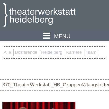
MENÜ
Alle
Dozierende
Heidelberg
Karriere
Team
370_TheaterWerkstatt_HB_Gruppen©Jaugstette