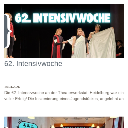
62. Intensivwoche
14.04.2026
Die 62. Intensivwoche an der Theaterwerkstatt Heidelberg war ein
voller Erfolg! Die Inszenierung eines Jugendstückes, angelehnt an
das Jugendstück "DNA" und der antike Klassiker "Antigone" von
Sophokles füllten diese Woche. Es fand eine intensive
Auseinandersetzung mit den Inhalten und Themen dieser Stücke
statt, sowie eine enge Zusammenarbeit in den