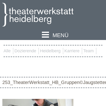
MENÜ
Alle
Dozierende
Heidelberg
Karriere
Team
253_TheaterWerkstatt_HB_Gruppen©Jaugstette