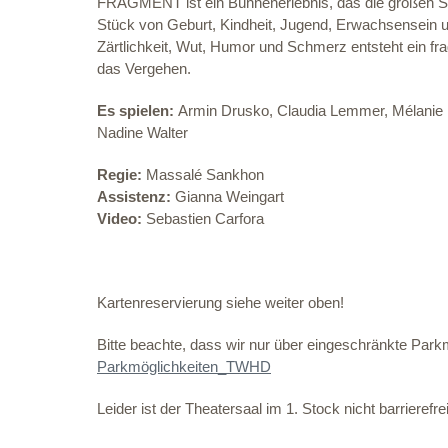
FRAGMENT ist ein Bühnenerlebnis, das die großen St
Stück von Geburt, Kindheit, Jugend, Erwachsensein u
Zärtlichkeit, Wut, Humor und Schmerz entsteht ein f
das Vergehen.
Es spielen:
Armin Drusko, Claudia Lemmer, Mélanie Le
Nadine Walter
Regie:
Massalé Sankhon
Assistenz:
Gianna Weingart
Video:
Sebastien Carfora
Kartenreservierung siehe weiter oben!
Bitte beachte, dass wir nur über eingeschränkte Parkm
Parkmöglichkeiten_TWHD
Leider ist der Theatersaal im 1. Stock nicht barrierefre