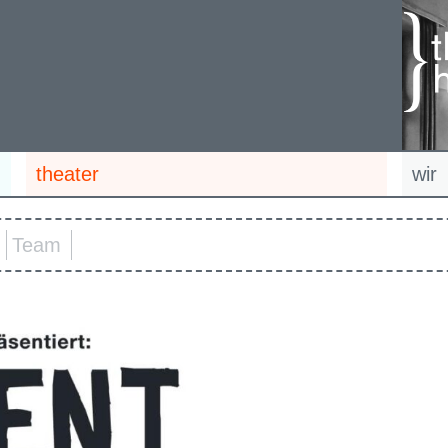
theater
wir
Team