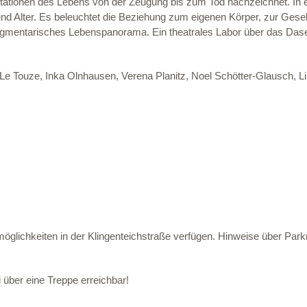
ationen des Lebens von der Zeugung bis zum Tod nachzeichnet. In e
nd Alter. Es beleuchtet die Beziehung zum eigenen Körper, zur Ges
ragmentarisches Lebenspanorama. Ein theatrales Labor über das Dase
 Touze, Inka Olnhausen, Verena Planitz, Noel Schötter-Glausch, Lil
öglichkeiten in der Klingenteichstraße verfügen. Hinweise über Parkm
i über eine Treppe erreichbar!