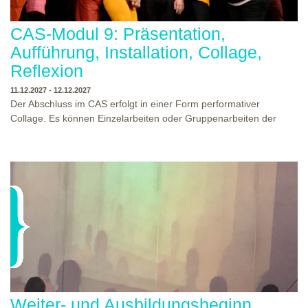
CAS-Modul 9: Präsentation,
Aufführung, Installation, Collage,
Reflexion
11.12.2027 - 12.12.2027
Der Abschluss im CAS erfolgt in einer Form performativer
Collage. Es können Einzelarbeiten oder Gruppenarbeiten der
Studierenden gezeigt werden. Studierende und Zuschauende
sind eingeladen Ergebnisse Prozesse und Formate aus dem
Ausbildungsprogramm zu erleben. Die Studierenden des
Programms gestalten mit Ihrer Form Raum und Zeit von Objekt
oder Präsentation. Wir freuen uns über Begegnungen und
WO?
THEATERWERKSTATT HEIDELBERG
Gespräche an der performativen Collage.
WANN?
11.12.2027 - 12.12.2027, 10:00 - 17:00 UHR
Weiter- und Ausbildungsbeginn