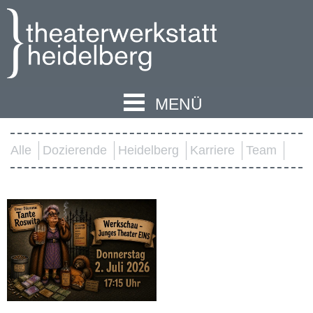
MENÜ
Alle
Dozierende
Heidelberg
Karriere
Team