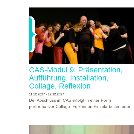
wurden am Ende auf unserer Bühne präsentiert! Wir
danken allen Studierenden und Dozenten für die
gelungene Woche und für die tollen
Abschlusspräsentationen!
CAS-Modul 9: Präsentation,
Aufführung, Installation,
Collage, Reflexion
11.12.2027 - 12.12.2027
Der Abschluss im CAS erfolgt in einer Form
performativer Collage. Es können Einzelarbeiten oder
Gruppenarbeiten der Studierenden gezeigt werden.
Studierende und Zuschauende sind eingeladen
Ergebnisse Prozesse und Formate aus dem
Ausbildungsprogramm zu erleben. Die Studierenden d