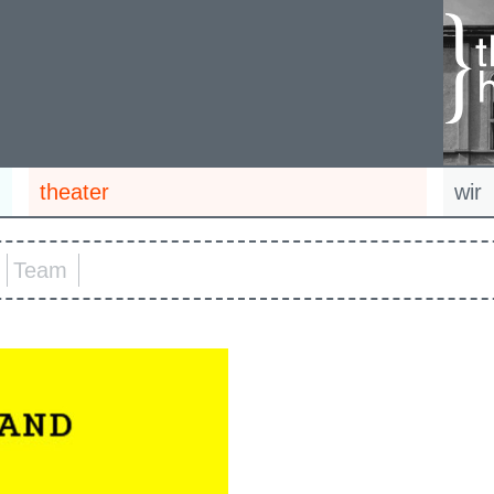
theater
wir
Team