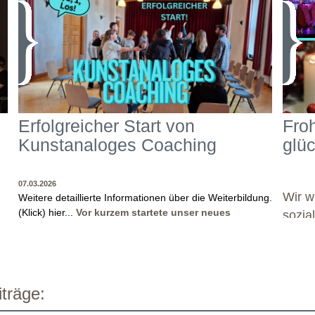
Erfolgreicher Start von
Fro
Kunstanaloges Coaching
glü
07.03.2026
Wir w
Weitere detaillierte Informationen über die Weiterbildung.
(Klick) hier...
Vor kurzem startete unser neues
sozia
Weiterbildungsformat "Kunstanaloges Coaching -
en
Theaterpädagogische Kompetenzen in
Psychotherapie Coaching und Beratung"!
Prof. Dr.
Günther Wüsten, Leiter und Dozent der Weiterbildung,
n
blickt begeistert auf das erste Wochenende zurück.
WO?
THEATERWERKSTATT HEIDELBERG
träge:
Besonders beeindruckt zeigt er sich von der Offenheit,
WANN?
07.03.2026