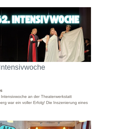
 Intensivwoche
26
. Intensivwoche an der Theaterwerkstatt
erg war ein voller Erfolg! Die Inszenierung eines
stückes, angelehnt an das Jugendstück "DNA"
 antike Klassiker "Antigone" von Sophokles füllten
Woche. Es fand eine intensive
andersetzung mit den Inhalten und Themen