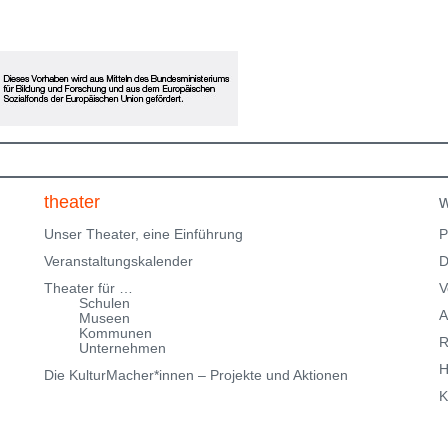
ne
Einladung zum Erinnern, Mitfühlen und Fragenstellen:
Was gibt dir Halt? Bitte beachte, dass wir nur über
eingeschränkte Parkmöglichkeiten in der
Klingenteichstraße verfügen. Hinweise über
Parkmöglichkeiten findest Du hier:
f
Parkmöglichkeiten_TWHD
Leider ist der Theatersaal im
1. Stock nicht barrierefrei über eine Treppe erreichbar!
Kartenreservierung siehe weiter oben!
theater
w
Unser Theater, eine Einführung
P
Veranstaltungskalender
D
Theater für …
V
Schulen
A
Museen
Kommunen
R
Unternehmen
H
Die KulturMacher*innen – Projekte und Aktionen
K