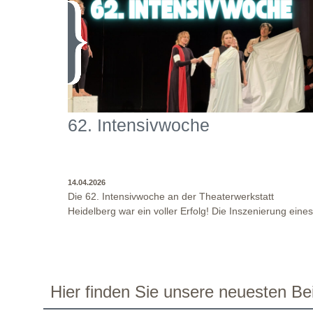
62. Intensivwoche
14.04.2026
Die 62. Intensivwoche an der Theaterwerkstatt
Heidelberg war ein voller Erfolg! Die Inszenierung eines
Jugendstückes, angelehnt an das Jugendstück "DNA"
und der antike Klassiker "Antigone" von Sophokles füllt
diese Woche. Es fand eine intensive
Auseinandersetzung mit den Inhalten und Themen
dieser Stücke statt, sowie eine enge Zusammenarbeit i
WO?
THEATERWERKSTATT HEIDELBERG: KLINGENTEICHSTR. 8,
Hier finden Sie unsere neuesten Bei
den Inszenierungsprozessen. Beide Inszenierungen
NÄHE BUSHALTESTELLE PETERSKIRCHE (ALTSTADT)
WANN?
14.04.2026