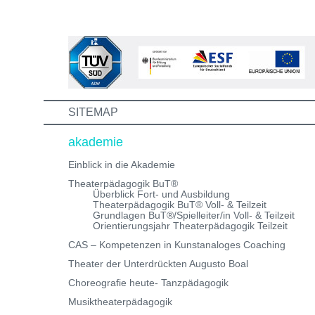
die Aus-/Weiterbildung machst. Bewirb dich jetzt auf ei
unserer Theaterpädagogischen Aus- und
Weiterbildungen und erhalte eine Einladung zum
Informations- und Aufnahmeworkshop. Bei Fragen,
schreibe uns einfach eine Mail an:
info@theaterwerkstatt-heidelberg.de Wir freuen uns au
dich!
SITEMAP
akademie
Einblick in die Akademie
Theaterpädagogik BuT®
Überblick Fort- und Ausbildung
Theaterpädagogik BuT® Voll- & Teilzeit
Grundlagen BuT®/Spielleiter/in Voll- & Teilzeit
Orientierungsjahr Theaterpädagogik Teilzeit
CAS – Kompetenzen in Kunstanaloges Coaching
Theater der Unterdrückten Augusto Boal
Choreografie heute- Tanzpädagogik
Musiktheaterpädagogik