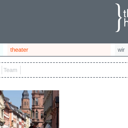
theater
wir
Team