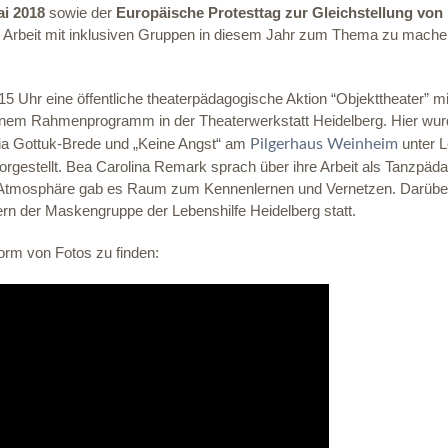
ai 2018
sowie der
Europäische Protesttag zur Gleichstellung vo
ie Arbeit mit inklusiven Gruppen in diesem Jahr zum Thema zu mache
5 Uhr eine öffentliche theaterpädagogische Aktion “Objekttheater” m
 einem Rahmenprogramm in der Theaterwerkstatt Heidelberg. Hier wur
dia Gottuk-Brede und „Keine Angst“ am
unter L
Pilgerhaus Weinheim
rgestellt. Bea Carolina Remark sprach über ihre Arbeit als Tanzpädag
en Atmosphäre gab es Raum zum Kennenlernen und Vernetzen. Darübe
ern der Maskengruppe der Lebenshilfe Heidelberg statt.
Form von Fotos zu finden: