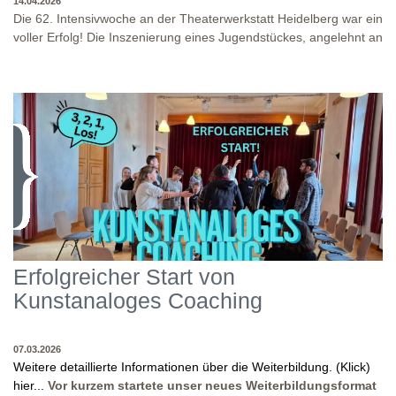
14.04.2026
Die 62. Intensivwoche an der Theaterwerkstatt Heidelberg war ein
voller Erfolg! Die Inszenierung eines Jugendstückes, angelehnt an
das Jugendstück "DNA" und der antike Klassiker "Antigone" von
Sophokles füllten diese Woche. Es fand eine intensive
Auseinandersetzung mit den Inhalten und Themen dieser Stücke
statt, sowie eine enge Zusammenarbeit in den
Inszenierungsprozessen. Beide Inszenierungen wurden am Ende
WO?
THEATERWERKSTATT HEIDELBERG: KLINGENTEICHSTR. 8, NÄHE
auf unserer Bühne präsentiert! Wir danken allen Studierenden
BUSHALTESTELLE PETERSKIRCHE (ALTSTADT)
und Dozenten für die gelungene Woche und für die tollen
WANN?
14.04.2026
Abschlusspräsentationen!
Erfolgreicher Start von
Kunstanaloges Coaching
07.03.2026
Weitere detaillierte Informationen über die Weiterbildung. (Klick)
hier...
Vor kurzem startete unser neues Weiterbildungsformat