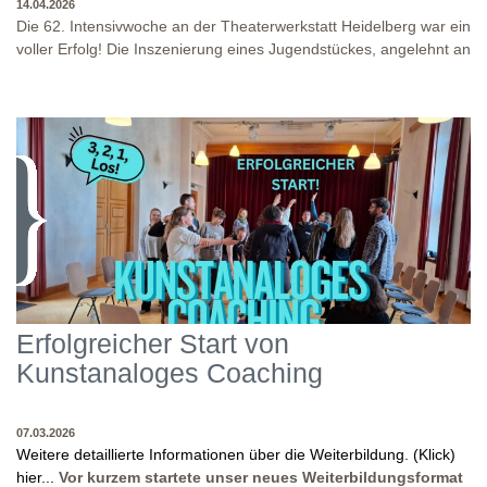
14.04.2026
Die 62. Intensivwoche an der Theaterwerkstatt Heidelberg war ein
voller Erfolg! Die Inszenierung eines Jugendstückes, angelehnt an
das Jugendstück "DNA" und der antike Klassiker "Antigone" von
Sophokles füllten diese Woche. Es fand eine intensive
Auseinandersetzung mit den Inhalten und Themen dieser Stücke
statt, sowie eine enge Zusammenarbeit in den
Inszenierungsprozessen. Beide Inszenierungen wurden am Ende
WO?
THEATERWERKSTATT HEIDELBERG: KLINGENTEICHSTR. 8, NÄHE
auf unserer Bühne präsentiert! Wir danken allen Studierenden
BUSHALTESTELLE PETERSKIRCHE (ALTSTADT)
und Dozenten für die gelungene Woche und für die tollen
WANN?
14.04.2026
Abschlusspräsentationen!
Erfolgreicher Start von
Kunstanaloges Coaching
07.03.2026
Weitere detaillierte Informationen über die Weiterbildung. (Klick)
hier...
Vor kurzem startete unser neues Weiterbildungsformat