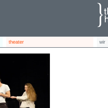
theater
wir