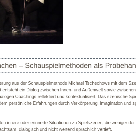
machen – Schauspielmethoden als Probehan
erung aus der Schauspielmethode Michael Tschechows mit dem Szen
entsteht ein Dialog zwischen Innen- und Außenwelt sowie zwische
gen Coachings reflektiert und kontextualisiert. Das szenische Spiel 
em persönliche Erfahrungen durch Verkörperung, Imagination und spon
en innere oder erinnerte Situationen zu Spielszenen, die weniger de
htsam, dialogisch und nicht wertend sprachlich vertieft.