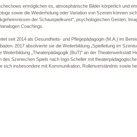
chechows ermöglichen es, atmosphärische Bilder körperlich und emo
Monologe sowie die Wiederholung oder Variation von Szenen können 
rkgeheimnissen der Schauspielkunst“, psychologischen Gesten, Imag
stanalogen Coachings.
itet seit 2014 als Gesundheits- und Pflegepädagogin (M.A.) im Berei
aden. 2017 absolvierte sie die Weiterbildung „Spielleitung im Szeni
ie Weiterbildung „Theaterpädagogik (BuT)“ an der Theaterwerkstatt He
n des Szenischen Spiels nach Ingo Scheller mit theaterpädagogisc
 sie sich insbesondere mit Kommunikation, Rollenverständnis sowie h