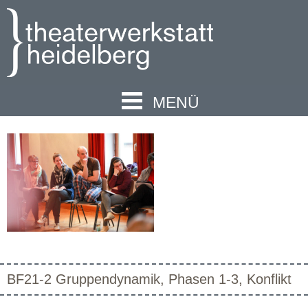
MENÜ
BF21-2 Gruppendynamik, Phasen 1-3, Konflikt