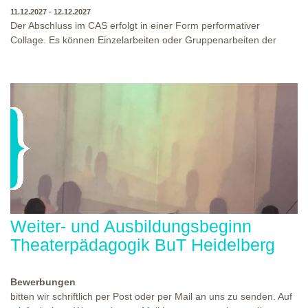
11.12.2027 - 12.12.2027
Der Abschluss im CAS erfolgt in einer Form performativer
Collage. Es können Einzelarbeiten oder Gruppenarbeiten der
Studierenden gezeigt werden. Studierende und Zuschauende
sind eingeladen Ergebnisse Prozesse und Formate aus dem
Ausbildungsprogramm zu erleben. Die Studierenden des
Programms gestalten mit Ihrer Form Raum und Zeit von Objekt
oder Präsentation. Wir freuen uns über Begegnungen und
WO?
THEATERWERKSTATT HEIDELBERG
Gespräche an der performativen Collage.
WANN?
11.12.2027 - 12.12.2027, 10:00 - 17:00 UHR
Weiter- und Ausbildungsbeginn
Theaterpädagogik BuT Heidelberg
Bewerbungen
bitten wir schriftlich per Post oder per Mail an uns zu senden. Auf