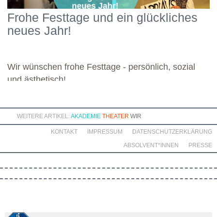
Schwerpunkten und legte damit einen starken Grundstein für die
Frohe Festtage und ein glückliches
kommenden Module. Günther wünscht allen weiteren
neues Jahr!
Dozierenden viel Freude bei ihren Modulen sowie eine ebenso
bereichernde Zusammenarbeit mit dieser engagierten Gruppe.
Wir wünschen frohe Festtage - persönlich, sozial
und ästhetisch!
WEITERE ARTIKEL:
AKADEMIE
THEATER
WIR
KONTAKT
IMPRESSUM
DATENSCHUTZERKLÄRUNG
ABSOLVENT*INNEN
PRESSE