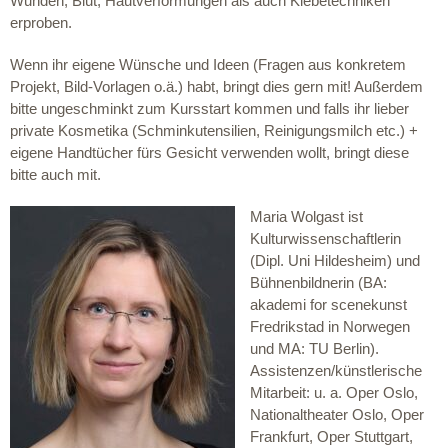
Wunden, Blut, Hautverformungen als auch Klebetechniken
erproben.
Wenn ihr eigene Wünsche und Ideen (Fragen aus konkretem
Projekt, Bild-Vorlagen o.ä.) habt, bringt dies gern mit! Außerdem
bitte ungeschminkt zum Kursstart kommen und falls ihr lieber
private Kosmetika (Schminkutensilien, Reinigungsmilch etc.) +
eigene Handtücher fürs Gesicht verwenden wollt, bringt diese
bitte auch mit.
Maria Wolgast ist
Kulturwissenschaftlerin
(Dipl. Uni Hildesheim) und
Bühnenbildnerin (BA:
akademi for scenekunst
Fredrikstad in Norwegen
und MA: TU Berlin).
Assistenzen/künstlerische
Mitarbeit: u. a. Oper Oslo,
Nationaltheater Oslo, Oper
Frankfurt, Oper Stuttgart,