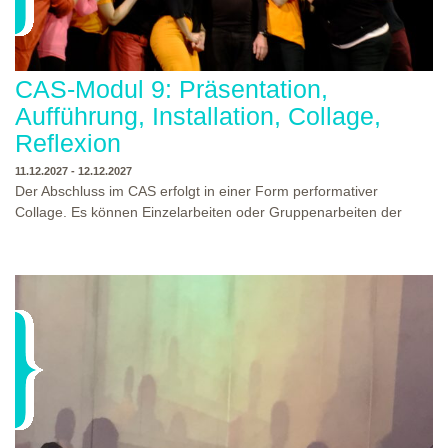
CAS-Modul 9: Präsentation,
Aufführung, Installation, Collage,
Reflexion
11.12.2027 - 12.12.2027
Der Abschluss im CAS erfolgt in einer Form performativer
Collage. Es können Einzelarbeiten oder Gruppenarbeiten der
Studierenden gezeigt werden. Studierende und Zuschauende
sind eingeladen Ergebnisse Prozesse und Formate aus dem
Ausbildungsprogramm zu erleben. Die Studierenden des
Programms gestalten mit Ihrer Form Raum und Zeit von Objekt
oder Präsentation. Wir freuen uns über Begegnungen und
WO?
THEATERWERKSTATT HEIDELBERG
Gespräche an der performativen Collage.
WANN?
11.12.2027 - 12.12.2027, 10:00 - 17:00 UHR