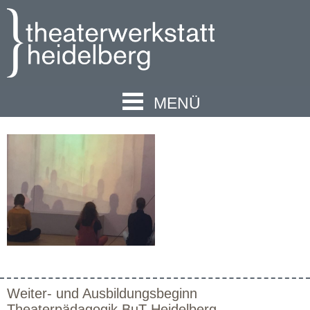
MENÜ
Weiter- und Ausbildungsbeginn
Theaterpädagogik BuT Heidelberg