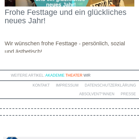
Schwerpunkten und legte damit einen starken Grundstein für die
Frohe Festtage und ein glückliches
kommenden Module. Günther wünscht allen weiteren
neues Jahr!
Dozierenden viel Freude bei ihren Modulen sowie eine ebenso
bereichernde Zusammenarbeit mit dieser engagierten Gruppe.
Wir wünschen frohe Festtage - persönlich, sozial
und ästhetisch!
WEITERE ARTIKEL:
AKADEMIE
THEATER
WIR
KONTAKT
IMPRESSUM
DATENSCHUTZERKLÄRUNG
ABSOLVENT*INNEN
PRESSE