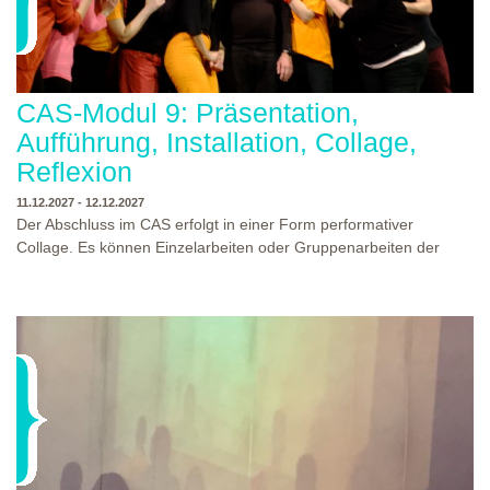
CAS-Modul 9: Präsentation,
Aufführung, Installation, Collage,
Reflexion
11.12.2027 - 12.12.2027
Der Abschluss im CAS erfolgt in einer Form performativer
Collage. Es können Einzelarbeiten oder Gruppenarbeiten der
Studierenden gezeigt werden. Studierende und Zuschauende
sind eingeladen Ergebnisse Prozesse und Formate aus dem
Ausbildungsprogramm zu erleben. Die Studierenden des
Programms gestalten mit Ihrer Form Raum und Zeit von Objekt
oder Präsentation. Wir freuen uns über Begegnungen und
WO?
THEATERWERKSTATT HEIDELBERG
Gespräche an der performativen Collage.
WANN?
11.12.2027 - 12.12.2027, 10:00 - 17:00 UHR