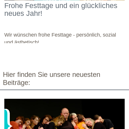
Schwerpunkten und legte damit einen starken Grundstein für die
Frohe Festtage und ein glückliches
kommenden Module. Günther wünscht allen weiteren
neues Jahr!
Dozierenden viel Freude bei ihren Modulen sowie eine ebenso
bereichernde Zusammenarbeit mit dieser engagierten Gruppe.
Wir wünschen frohe Festtage - persönlich, sozial
und ästhetisch!
Hier finden Sie unsere neuesten
Beiträge: