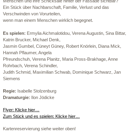
Menschen und ihre Schicksale hinter der Fassade sichtbar?
Ein Stück über Nachbarschaft, Familie, Verlust und das
Verschwinden von Vorurteilen,
wenn man einem Menschen wirklich begegnet.
Es spielen:
Ermylia Aichmalotidou, Verena Augustin, Sina Bittar,
Katrin Brucker, Michael Denk,
Jasmin Gumbel, Cüneyt Güney, Robert Knörlein, Diana Mick,
Hannah Pflaumer, Angela
Pfreundschuh, Verena Planitz, Maria Pross-Brakhage, Anne
Rohrbach, Verena Schindler,
Judith Schmid, Maximilian Schwab, Dominique Schwarz, Jan
Siemens
Regie:
Isabelle Stolzenburg
Dramaturgie:
Ilon Jödicke
Flyer: Klicke hier…
Zum Stück und es spielen: Klicke hier…
Kartenreservierung siehe weiter oben!