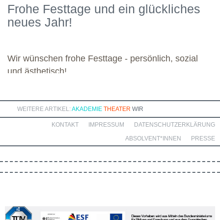
Frohe Festtage und ein glückliches
kommenden Module. Günther wünscht allen weiteren
neues Jahr!
Dozierenden viel Freude bei ihren Modulen sowie eine ebenso
bereichernde Zusammenarbeit mit dieser engagierten Gruppe.
Wir wünschen frohe Festtage - persönlich, sozial
und ästhetisch!
WEITERE ARTIKEL:
AKADEMIE
THEATER
WIR
KONTAKT
IMPRESSUM
DATENSCHUTZERKLÄRUNG
ABSOLVENT*INNEN
PRESSE