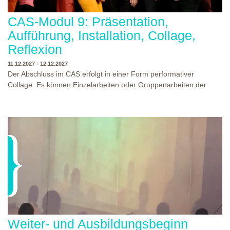
CAS-Modul 9: Präsentation,
Aufführung, Installation, Collage,
Reflexion
11.12.2027 - 12.12.2027
Der Abschluss im CAS erfolgt in einer Form performativer
Collage. Es können Einzelarbeiten oder Gruppenarbeiten der
Studierenden gezeigt werden. Studierende und Zuschauende
sind eingeladen Ergebnisse Prozesse und Formate aus dem
Ausbildungsprogramm zu erleben. Die Studierenden des
Programms gestalten mit Ihrer Form Raum und Zeit von Objekt
oder Präsentation. Wir freuen uns über Begegnungen und
WO?
THEATERWERKSTATT HEIDELBERG
Gespräche an der performativen Collage.
WANN?
11.12.2027 - 12.12.2027, 10:00 - 17:00 UHR
Weiter- und Ausbildungsbeginn