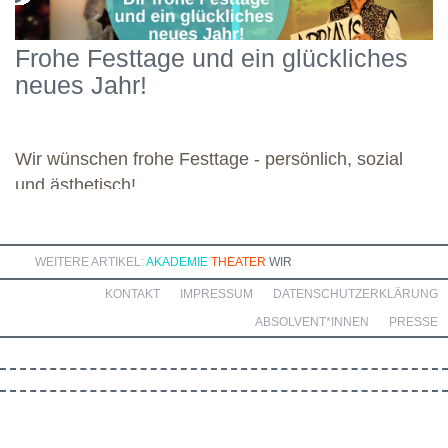
Engagement widmete sich die Gruppe diesen vielseitigen
Schwerpunkten und legte damit einen starken Grundstein für die
Frohe Festtage und ein glückliches
kommenden Module. Günther wünscht allen weiteren
neues Jahr!
Dozierenden viel Freude bei ihren Modulen sowie eine ebenso
bereichernde Zusammenarbeit mit dieser engagierten Gruppe.
Wir wünschen frohe Festtage - persönlich, sozial
und ästhetisch!
WEITERE ARTIKEL:
AKADEMIE
THEATER
WIR
KONTAKT
IMPRESSUM
DATENSCHUTZERKLÄRUNG
ABSOLVENT*INNEN
PRESSE