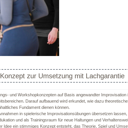
 Konzept zur Umsetzung mit Lachgarantie
nings- und Workshopkonzepten auf Basis angewandter Improvisation i
eitsbereichen. Darauf aufbauend wird erkundet, wie dazu theoretisch
haltliches Fundament dienen können.
nnahmen in spielerische Improvisationsübungen übersetzen lassen, so
kation und als Trainingsraum für neue Haltungen und Verhaltensweis
r Idee ein stimmiges Konzept entsteht, das Theorie, Spiel und Umse