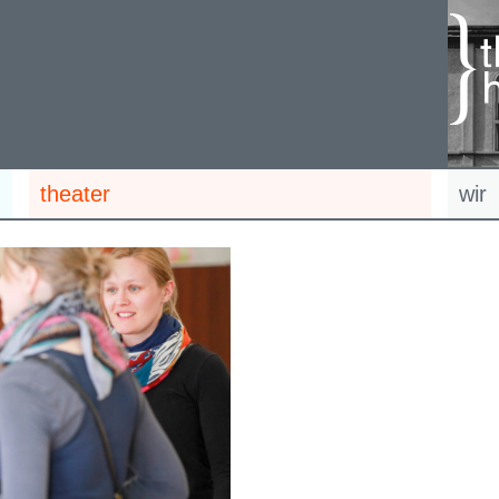
theater
wir