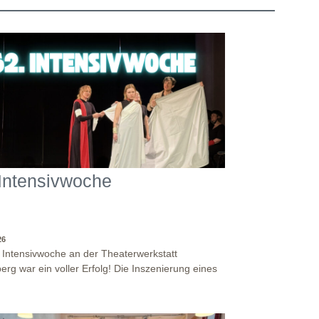
 Intensivwoche
26
. Intensivwoche an der Theaterwerkstatt
erg war ein voller Erfolg! Die Inszenierung eines
stückes, angelehnt an das Jugendstück "DNA"
 antike Klassiker "Antigone" von Sophokles füllten
Woche. Es fand eine intensive