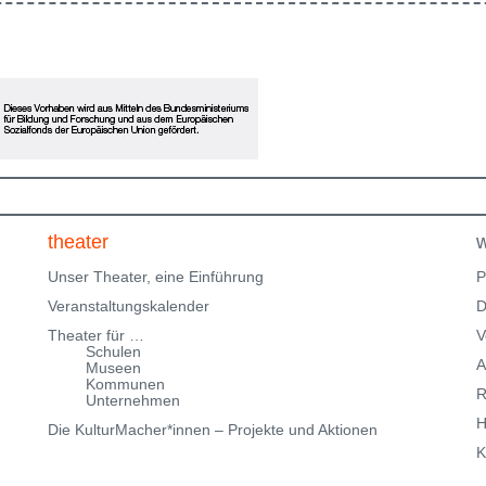
Klingenteichfestival unsere Werkschau zu zeigen. Eine
ne
Einladung zum Erinnern, Mitfühlen und Fragenstellen:
Was gibt dir Halt? Bitte beachte, dass wir nur über
eingeschränkte Parkmöglichkeiten in der
Klingenteichstraße verfügen. Hinweise über
Parkmöglichkeiten findest Du hier:
f
Parkmöglichkeiten_TWHD
Leider ist der Theatersaal im
1. Stock nicht barrierefrei über eine Treppe erreichbar!
Kartenreservierung siehe weiter oben!
theater
w
Unser Theater, eine Einführung
P
Veranstaltungskalender
D
Theater für …
V
Schulen
A
Museen
Kommunen
R
Unternehmen
H
Die KulturMacher*innen – Projekte und Aktionen
K