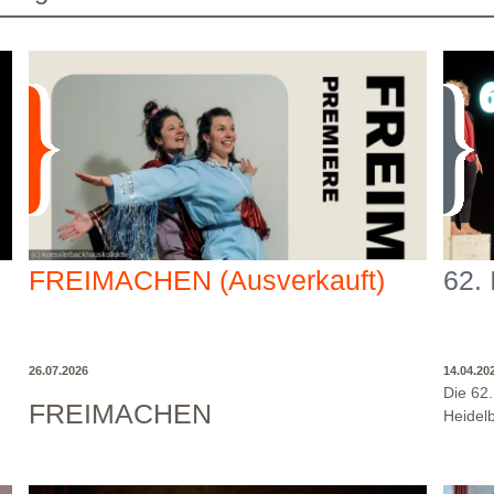
FREIMACHEN (Ausverkauft)
62.
26.07.2026
14.04.20
Die 62
FREIMACHEN
Heidelb
Jugend
26.07.2026 -19:00 Uhr
Kartenreservierung: Klicke
und der
hier...
Zum Stück:
Kennst du das Gefühl, mehr zu
diese 