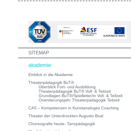
kennen, mit denen du in Zukunft vielleicht gemeinsam
die Aus-/Weiterbildung machst. Bewirb dich jetzt auf ei
unserer Theaterpädagogischen Aus- und
Weiterbildungen und erhalte eine Einladung zum
Informations- und Aufnahmeworkshop. Bei Fragen,
schreibe uns einfach eine Mail an:
info@theaterwerkstatt-heidelberg.de Wir freuen uns au
dich!
SITEMAP
akademie
Einblick in die Akademie
Theaterpädagogik BuT®
Überblick Fort- und Ausbildung
Theaterpädagogik BuT® Voll- & Teilzeit
Grundlagen BuT®/Spielleiter/in Voll- & Teilzeit
Orientierungsjahr Theaterpädagogik Teilzeit
CAS – Kompetenzen in Kunstanaloges Coaching
Theater der Unterdrückten Augusto Boal
Choreografie heute- Tanzpädagogik