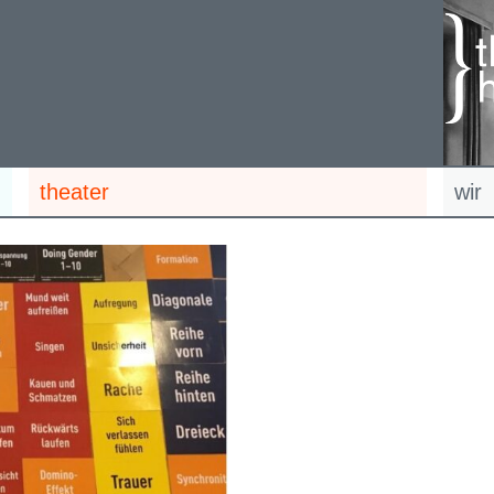
theater
wir