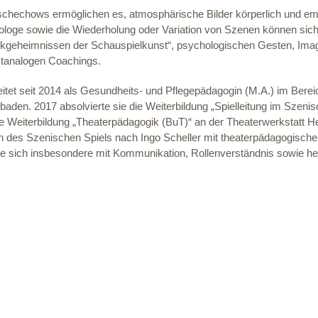
chechows ermöglichen es, atmosphärische Bilder körperlich und emo
Monologe sowie die Wiederholung oder Variation von Szenen können 
rkgeheimnissen der Schauspielkunst“, psychologischen Gesten, Imag
stanalogen Coachings.
itet seit 2014 als Gesundheits- und Pflegepädagogin (M.A.) im Berei
aden. 2017 absolvierte sie die Weiterbildung „Spielleitung im Szeni
ie Weiterbildung „Theaterpädagogik (BuT)“ an der Theaterwerkstatt He
n des Szenischen Spiels nach Ingo Scheller mit theaterpädagogisc
 sie sich insbesondere mit Kommunikation, Rollenverständnis sowie h