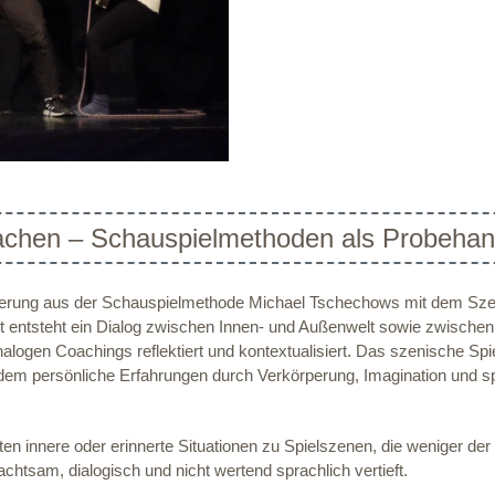
machen – Schauspielmethoden als Probehan
erung aus der Schauspielmethode Michael Tschechows mit dem Szen
entsteht ein Dialog zwischen Innen- und Außenwelt sowie zwische
gen Coachings reflektiert und kontextualisiert. Das szenische Spiel 
em persönliche Erfahrungen durch Verkörperung, Imagination und spon
en innere oder erinnerte Situationen zu Spielszenen, die weniger de
htsam, dialogisch und nicht wertend sprachlich vertieft.