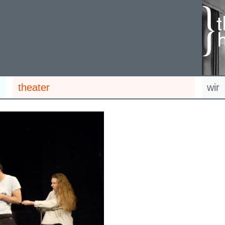
theater
wir