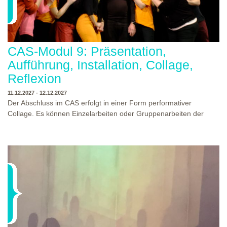
CAS-Modul 9: Präsentation,
Aufführung, Installation, Collage,
Reflexion
11.12.2027 - 12.12.2027
Der Abschluss im CAS erfolgt in einer Form performativer
Collage. Es können Einzelarbeiten oder Gruppenarbeiten der
Studierenden gezeigt werden. Studierende und Zuschauende
sind eingeladen Ergebnisse Prozesse und Formate aus dem
Ausbildungsprogramm zu erleben. Die Studierenden des
Programms gestalten mit Ihrer Form Raum und Zeit von Objekt
oder Präsentation. Wir freuen uns über Begegnungen und
WO?
THEATERWERKSTATT HEIDELBERG
Gespräche an der performativen Collage.
WANN?
11.12.2027 - 12.12.2027, 10:00 - 17:00 UHR