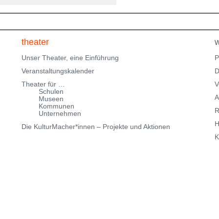
1. Stock nicht barrierefrei über eine Treppe erreichbar!
Kartenreservierung siehe weiter oben!
theater
w
Unser Theater, eine Einführung
P
Veranstaltungskalender
D
Theater für …
V
Schulen
A
Museen
Kommunen
R
Unternehmen
H
Die KulturMacher*innen – Projekte und Aktionen
K