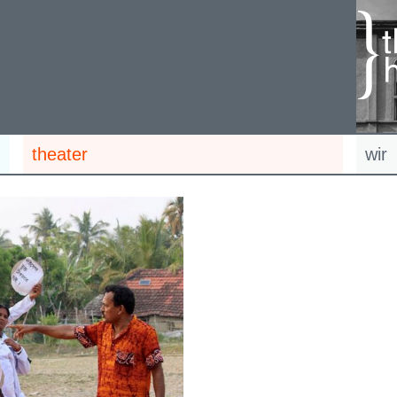
theater
wir