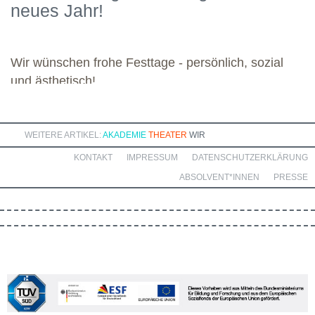
neues Jahr!
Dozierenden viel Freude bei ihren Modulen sowie eine ebenso
bereichernde Zusammenarbeit mit dieser engagierten Gruppe.
Wir wünschen frohe Festtage - persönlich, sozial
und ästhetisch!
WEITERE ARTIKEL:
AKADEMIE
THEATER
WIR
KONTAKT
IMPRESSUM
DATENSCHUTZERKLÄRUNG
ABSOLVENT*INNEN
PRESSE