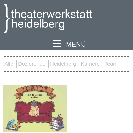
MENÜ
Alle
Dozierende
Heidelberg
Karriere
Team