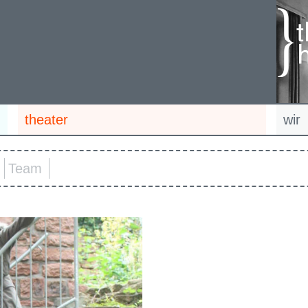
theater
wir
Team