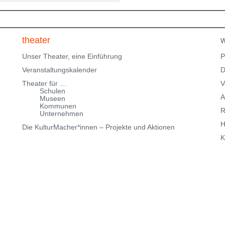
1. Stock nicht barrierefrei über eine Treppe erreichbar!
Kartenreservierung siehe weiter oben!
theater
w
Unser Theater, eine Einführung
P
Veranstaltungskalender
D
Theater für …
V
Schulen
A
Museen
Kommunen
R
Unternehmen
H
Die KulturMacher*innen – Projekte und Aktionen
K