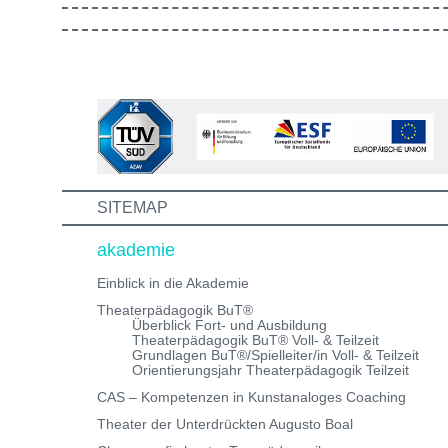
gestaltet ist. Außerdem lernst du andere Bewerber:inn
kennen, mit denen du in Zukunft vielleicht gemeinsam
die Aus-/Weiterbildung machst. Bewirb dich jetzt auf ei
unserer Theaterpädagogischen Aus- und
Weiterbildungen und erhalte eine Einladung zum
Informations- und Aufnahmeworkshop. Bei Fragen,
schreibe uns einfach eine Mail an:
info@theaterwerkstatt-heidelberg.de Wir freuen uns au
dich!
SITEMAP
akademie
Einblick in die Akademie
Theaterpädagogik BuT®
Überblick Fort- und Ausbildung
Theaterpädagogik BuT® Voll- & Teilzeit
Grundlagen BuT®/Spielleiter/in Voll- & Teilzeit
Orientierungsjahr Theaterpädagogik Teilzeit
CAS – Kompetenzen in Kunstanaloges Coaching
Theater der Unterdrückten Augusto Boal