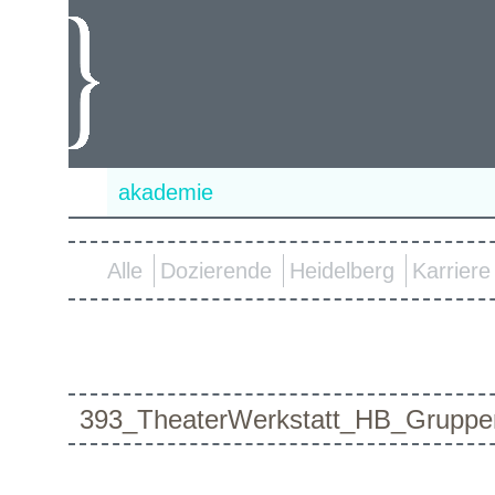
akademie
Alle
Dozierende
Heidelberg
Karriere
393_TheaterWerkstatt_HB_Gruppe