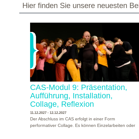
dieser Stücke statt, sowie eine enge Zusammenarbeit i
WO?
THEATERWERKSTATT HEIDELBERG: KLINGENTEICHSTR. 8,
Hier finden Sie unsere neuesten Bei
den Inszenierungsprozessen. Beide Inszenierungen
NÄHE BUSHALTESTELLE PETERSKIRCHE (ALTSTADT)
wurden am Ende auf unserer Bühne präsentiert! Wir
WANN?
14.04.2026
danken allen Studierenden und Dozenten für die
gelungene Woche und für die tollen
Abschlusspräsentationen!
CAS-Modul 9: Präsentation,
Aufführung, Installation,
Collage, Reflexion
11.12.2027 - 12.12.2027
Der Abschluss im CAS erfolgt in einer Form
performativer Collage. Es können Einzelarbeiten oder
Gruppenarbeiten der Studierenden gezeigt werden.
Studierende und Zuschauende sind eingeladen