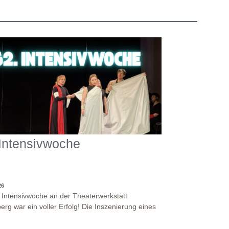
 Intensivwoche
26
. Intensivwoche an der Theaterwerkstatt
erg war ein voller Erfolg! Die Inszenierung eines
stückes, angelehnt an das Jugendstück "DNA"
 antike Klassiker "Antigone" von Sophokles füllten