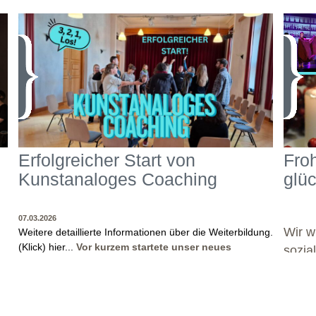
Erfolgreicher Start von
Fro
Kunstanaloges Coaching
glü
07.03.2026
Wir w
Weitere detaillierte Informationen über die Weiterbildung.
(Klick) hier...
Vor kurzem startete unser neues
sozia
Weiterbildungsformat "Kunstanaloges Coaching -
en
Theaterpädagogische Kompetenzen in
Psychotherapie Coaching und Beratung"!
Prof. Dr.
Günther Wüsten, Leiter und Dozent der Weiterbildung,