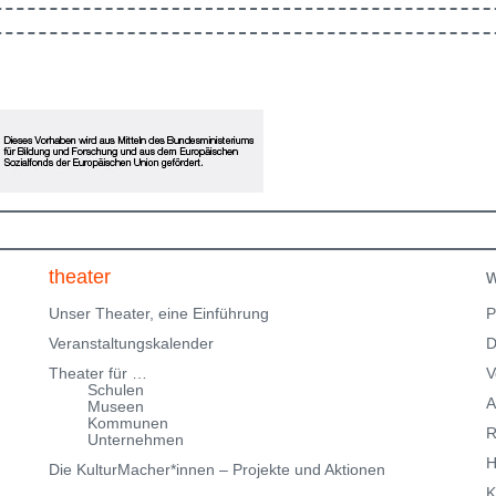
en
in Ausbildung und freuen uns, im Rahmen des
Klingenteichfestival unsere Werkschau zu zeigen. Eine
ne
Einladung zum Erinnern, Mitfühlen und Fragenstellen:
Was gibt dir Halt? Bitte beachte, dass wir nur über
eingeschränkte Parkmöglichkeiten in der
Klingenteichstraße verfügen. Hinweise über
Parkmöglichkeiten findest Du hier:
f
Parkmöglichkeiten_TWHD
Leider ist der Theatersaal im
1. Stock nicht barrierefrei über eine Treppe erreichbar!
Kartenreservierung siehe weiter oben!
theater
w
Unser Theater, eine Einführung
P
Veranstaltungskalender
D
Theater für …
V
Schulen
A
Museen
Kommunen
R
Unternehmen
H
Die KulturMacher*innen – Projekte und Aktionen
K