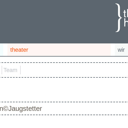
theater
wir
Team
n©Jaugstetter