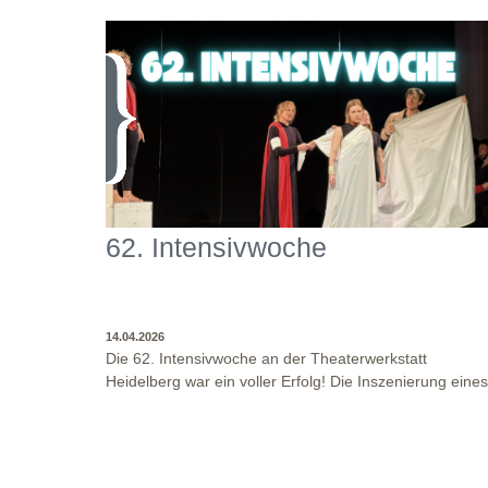
62. Intensivwoche
14.04.2026
Die 62. Intensivwoche an der Theaterwerkstatt
Heidelberg war ein voller Erfolg! Die Inszenierung eines
Jugendstückes, angelehnt an das Jugendstück "DNA"
und der antike Klassiker "Antigone" von Sophokles füllt
diese Woche. Es fand eine intensive
Auseinandersetzung mit den Inhalten und Themen