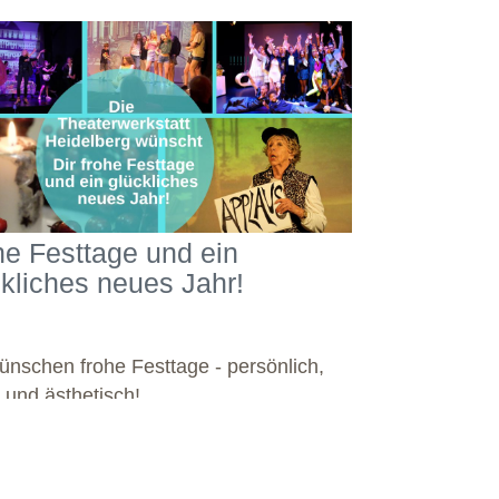
he Festtage und ein
ckliches neues Jahr!
ünschen frohe Festtage - persönlich,
l und ästhetisch!