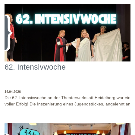
62. Intensivwoche
14.04.2026
Die 62. Intensivwoche an der Theaterwerkstatt Heidelberg war ein
voller Erfolg! Die Inszenierung eines Jugendstückes, angelehnt an
das Jugendstück "DNA" und der antike Klassiker "Antigone" von
Sophokles füllten diese Woche. Es fand eine intensive
Auseinandersetzung mit den Inhalten und Themen dieser Stücke
statt, sowie eine enge Zusammenarbeit in den