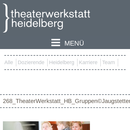
MENÜ
Alle
Dozierende
Heidelberg
Karriere
Team
268_TheaterWerkstatt_HB_Gruppen©Jaugstette