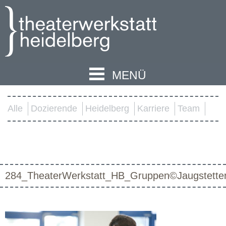
MENÜ
Alle
Dozierende
Heidelberg
Karriere
Team
284_TheaterWerkstatt_HB_Gruppen©Jaugstette