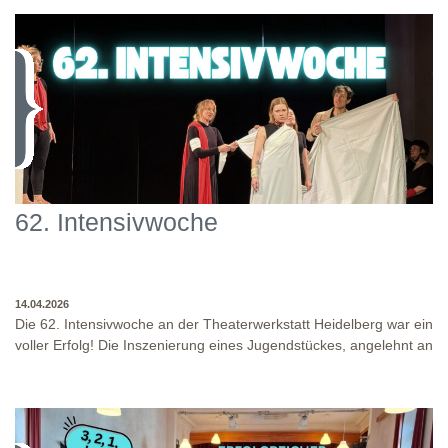
62. Intensivwoche
14.04.2026
Die 62. Intensivwoche an der Theaterwerkstatt Heidelberg war ein
voller Erfolg! Die Inszenierung eines Jugendstückes, angelehnt an
das Jugendstück "DNA" und der antike Klassiker "Antigone" von
Sophokles füllten diese Woche. Es fand eine intensive
Auseinandersetzung mit den Inhalten und Themen dieser Stücke
statt, sowie eine enge Zusammenarbeit in den