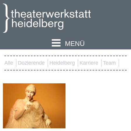
MENÜ
Alle
Dozierende
Heidelberg
Karriere
Team