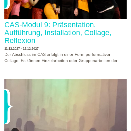
CAS-Modul 9: Präsentation,
Aufführung, Installation, Collage,
Reflexion
11.12.2027 - 12.12.2027
Der Abschluss im CAS erfolgt in einer Form performativer
Collage. Es können Einzelarbeiten oder Gruppenarbeiten der
Studierenden gezeigt werden. Studierende und Zuschauende
sind eingeladen Ergebnisse Prozesse und Formate aus dem
Ausbildungsprogramm zu erleben. Die Studierenden des
Programms gestalten mit Ihrer Form Raum und Zeit von Objekt
oder Präsentation. Wir freuen uns über Begegnungen und
WO?
THEATERWERKSTATT HEIDELBERG
Gespräche an der performativen Collage.
WANN?
11.12.2027 - 12.12.2027, 10:00 - 17:00 UHR