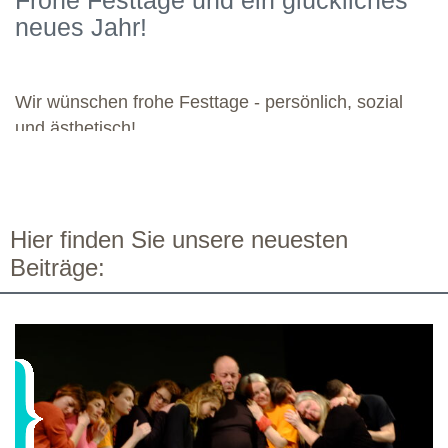
Frohe Festtage und ein glückliches
kommenden Module. Günther wünscht allen weiteren
neues Jahr!
Dozierenden viel Freude bei ihren Modulen sowie eine ebenso
bereichernde Zusammenarbeit mit dieser engagierten Gruppe.
Wir wünschen frohe Festtage - persönlich, sozial
und ästhetisch!
Hier finden Sie unsere neuesten
Beiträge: