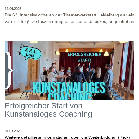
14.04.2026
Die 62. Intensivwoche an der Theaterwerkstatt Heidelberg war ein
voller Erfolg! Die Inszenierung eines Jugendstückes, angelehnt an
das Jugendstück "DNA" und der antike Klassiker "Antigone" von
Sophokles füllten diese Woche. Es fand eine intensive
Auseinandersetzung mit den Inhalten und Themen dieser Stücke
statt, sowie eine enge Zusammenarbeit in den
Inszenierungsprozessen. Beide Inszenierungen wurden am Ende
WO?
THEATERWERKSTATT HEIDELBERG: KLINGENTEICHSTR. 8, NÄHE
auf unserer Bühne präsentiert! Wir danken allen Studierenden
BUSHALTESTELLE PETERSKIRCHE (ALTSTADT)
und Dozenten für die gelungene Woche und für die tollen
WANN?
14.04.2026
Abschlusspräsentationen!
Erfolgreicher Start von
Kunstanaloges Coaching
07.03.2026
Weitere detaillierte Informationen über die Weiterbildung. (Klick)