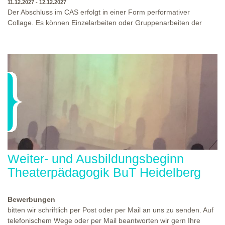
11.12.2027 - 12.12.2027
Der Abschluss im CAS erfolgt in einer Form performativer
Collage. Es können Einzelarbeiten oder Gruppenarbeiten der
Studierenden gezeigt werden. Studierende und Zuschauende
sind eingeladen Ergebnisse Prozesse und Formate aus dem
Ausbildungsprogramm zu erleben. Die Studierenden des
Programms gestalten mit Ihrer Form Raum und Zeit von Objekt
oder Präsentation. Wir freuen uns über Begegnungen und
WO?
THEATERWERKSTATT HEIDELBERG
Gespräche an der performativen Collage.
WANN?
11.12.2027 - 12.12.2027, 10:00 - 17:00 UHR
Weiter- und Ausbildungsbeginn
Theaterpädagogik BuT Heidelberg
Bewerbungen
bitten wir schriftlich per Post oder per Mail an uns zu senden. Auf
telefonischem Wege oder per Mail beantworten wir gern Ihre