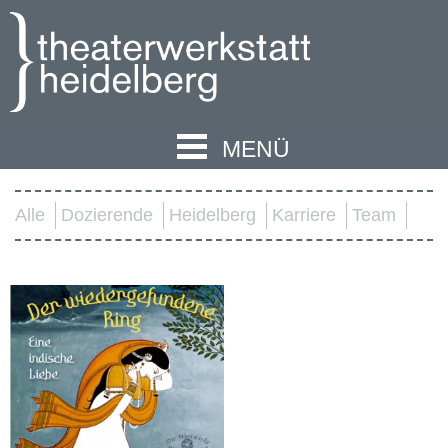
MENÜ
Alle
Dozierende
Heidelberg
Karriere
Team