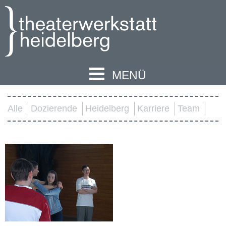
MENÜ
Alle
Dozierende
Heidelberg
Karriere
Team