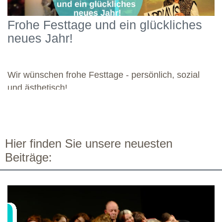
Engagement widmete sich die Gruppe diesen vielseitigen
Schwerpunkten und legte damit einen starken Grundstein für die
Frohe Festtage und ein glückliches
kommenden Module. Günther wünscht allen weiteren
neues Jahr!
Dozierenden viel Freude bei ihren Modulen sowie eine ebenso
bereichernde Zusammenarbeit mit dieser engagierten Gruppe.
Wir wünschen frohe Festtage - persönlich, sozial
und ästhetisch!
Hier finden Sie unsere neuesten
Beiträge: