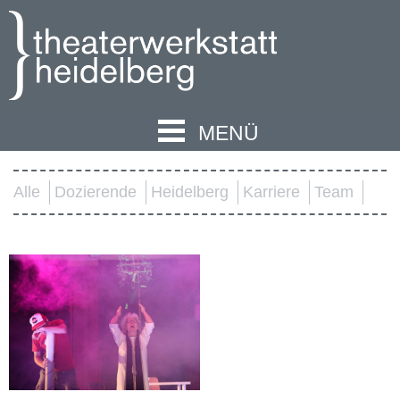
MENÜ
Alle
Dozierende
Heidelberg
Karriere
Team