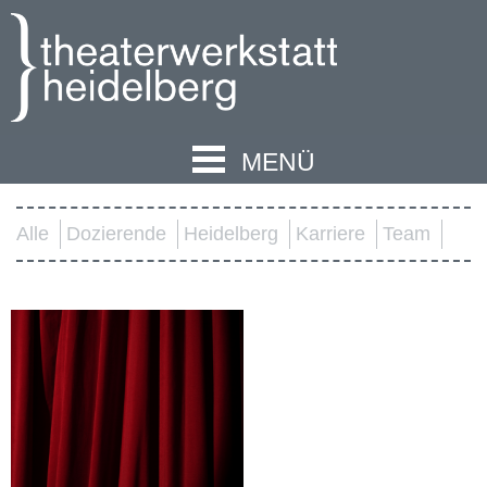
MENÜ
Alle
Dozierende
Heidelberg
Karriere
Team