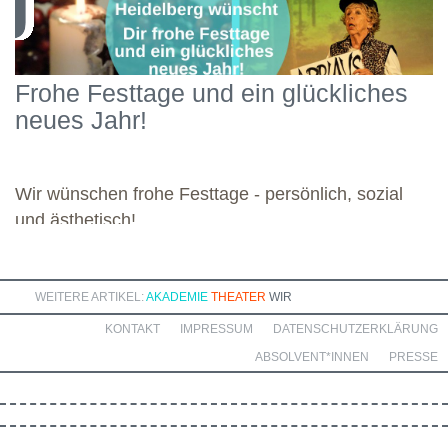
Konzepten über Bedürfnistheorien bis hin zu Themen wie
Regulation und Self-Compassion. Mit großer Motivation und
Engagement widmete sich die Gruppe diesen vielseitigen
Schwerpunkten und legte damit einen starken Grundstein für die
Frohe Festtage und ein glückliches
kommenden Module. Günther wünscht allen weiteren
neues Jahr!
Dozierenden viel Freude bei ihren Modulen sowie eine ebenso
bereichernde Zusammenarbeit mit dieser engagierten Gruppe.
Wir wünschen frohe Festtage - persönlich, sozial
und ästhetisch!
WEITERE ARTIKEL:
AKADEMIE
THEATER
WIR
KONTAKT
IMPRESSUM
DATENSCHUTZERKLÄRUNG
ABSOLVENT*INNEN
PRESSE