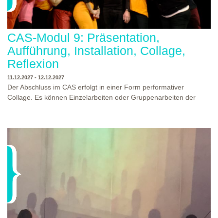
CAS-Modul 9: Präsentation,
Aufführung, Installation, Collage,
Reflexion
11.12.2027 - 12.12.2027
Der Abschluss im CAS erfolgt in einer Form performativer
Collage. Es können Einzelarbeiten oder Gruppenarbeiten der
Studierenden gezeigt werden. Studierende und Zuschauende
sind eingeladen Ergebnisse Prozesse und Formate aus dem
Ausbildungsprogramm zu erleben. Die Studierenden des
Programms gestalten mit Ihrer Form Raum und Zeit von Objekt
oder Präsentation. Wir freuen uns über Begegnungen und
WO?
THEATERWERKSTATT HEIDELBERG
Gespräche an der performativen Collage.
WANN?
11.12.2027 - 12.12.2027, 10:00 - 17:00 UHR