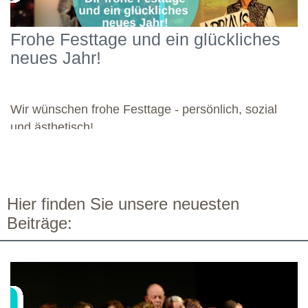
Engagement widmete sich die Gruppe diesen vielseitigen
Schwerpunkten und legte damit einen starken Grundstein für die
Frohe Festtage und ein glückliches
kommenden Module. Günther wünscht allen weiteren
neues Jahr!
Dozierenden viel Freude bei ihren Modulen sowie eine ebenso
bereichernde Zusammenarbeit mit dieser engagierten Gruppe.
Wir wünschen frohe Festtage - persönlich, sozial
und ästhetisch!
Hier finden Sie unsere neuesten
Beiträge: