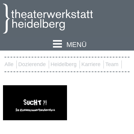
MENÜ
Alle
Dozierende
Heidelberg
Karriere
Team