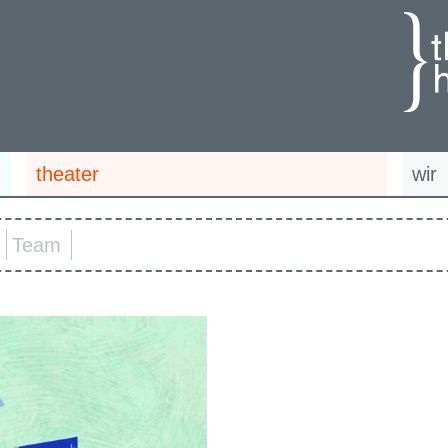
theater
wir
Team