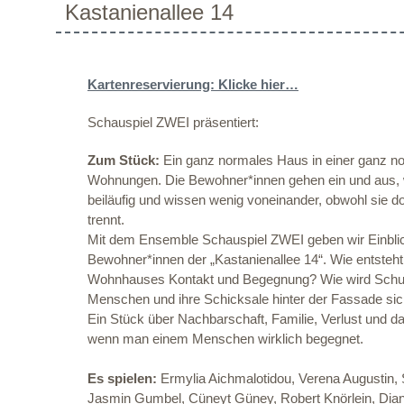
Kastanienallee 14
Kartenreservierung: Klicke hier…
Schauspiel ZWEI präsentiert:
Zum Stück:
Ein ganz normales Haus in einer ganz n
Wohnungen. Die Bewohner*innen gehen ein und aus, w
beiläufig und wissen wenig voneinander, obwohl sie 
trennt.
Mit dem Ensemble Schauspiel ZWEI geben wir Einblic
Bewohner*innen der „Kastanienallee 14“. Wie entste
Wohnhauses Kontakt und Begegnung? Wie wird Sch
Menschen und ihre Schicksale hinter der Fassade sic
Ein Stück über Nachbarschaft, Familie, Verlust und d
wenn man einem Menschen wirklich begegnet.
Es spielen:
Ermylia Aichmalotidou, Verena Augustin, S
Jasmin Gumbel, Cüneyt Güney, Robert Knörlein, Dia