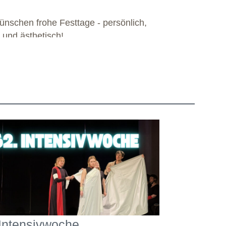
ünschen frohe Festtage - persönlich,
l und ästhetisch!
 Intensivwoche