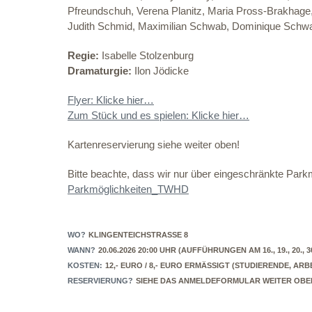
Pfreundschuh, Verena Planitz, Maria Pross-Brakhage
Judith Schmid, Maximilian Schwab, Dominique Schw
Regie:
Isabelle Stolzenburg
Dramaturgie:
Ilon Jödicke
Flyer: Klicke hier…
Zum Stück und es spielen: Klicke hier…
Kartenreservierung siehe weiter oben!
Bitte beachte, dass wir nur über eingeschränkte Parkm
Parkmöglichkeiten_TWHD
WO?
KLINGENTEICHSTRASSE 8
WANN?
20.06.2026 20:00 UHR (AUFFÜHRUNGEN AM 16., 19., 20., 30
KOSTEN:
12,- EURO / 8,- EURO ERMÄSSIGT (STUDIERENDE, AR
RESERVIERUNG?
SIEHE DAS ANMELDEFORMULAR WEITER OBE