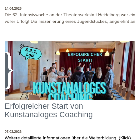
14.04.2026
Die 62. Intensivwoche an der Theaterwerkstatt Heidelberg war ein
voller Erfolg! Die Inszenierung eines Jugendstückes, angelehnt an
das Jugendstück "DNA" und der antike Klassiker "Antigone" von
Sophokles füllten diese Woche. Es fand eine intensive
Auseinandersetzung mit den Inhalten und Themen dieser Stücke
statt, sowie eine enge Zusammenarbeit in den
Inszenierungsprozessen. Beide Inszenierungen wurden am Ende
WO?
THEATERWERKSTATT HEIDELBERG: KLINGENTEICHSTR. 8, NÄHE
auf unserer Bühne präsentiert! Wir danken allen Studierenden
BUSHALTESTELLE PETERSKIRCHE (ALTSTADT)
und Dozenten für die gelungene Woche und für die tollen
WANN?
14.04.2026
Abschlusspräsentationen!
Erfolgreicher Start von
Kunstanaloges Coaching
07.03.2026
Weitere detaillierte Informationen über die Weiterbildung. (Klick)