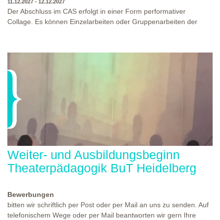
11.12.2027 - 12.12.2027
Der Abschluss im CAS erfolgt in einer Form performativer
Collage. Es können Einzelarbeiten oder Gruppenarbeiten der
Studierenden gezeigt werden. Studierende und Zuschauende
sind eingeladen Ergebnisse Prozesse und Formate aus dem
Ausbildungsprogramm zu erleben. Die Studierenden des
Programms gestalten mit Ihrer Form Raum und Zeit von Objekt
oder Präsentation. Wir freuen uns über Begegnungen und
WO?
THEATERWERKSTATT HEIDELBERG
Gespräche an der performativen Collage.
WANN?
11.12.2027 - 12.12.2027, 10:00 - 17:00 UHR
Weiter- und Ausbildungsbeginn
Theaterpädagogik BuT Heidelberg
Bewerbungen
bitten wir schriftlich per Post oder per Mail an uns zu senden. Auf
telefonischem Wege oder per Mail beantworten wir gern Ihre