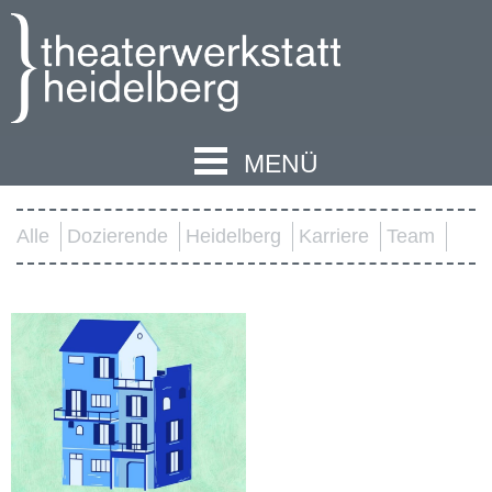
MENÜ
Alle
Dozierende
Heidelberg
Karriere
Team